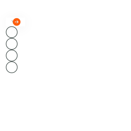
Develop
in
Automot
from us.
Karriere
ment
Solutions
ive
Cybersec
Cloud
SAP
urity
Solutions
Solutions
Solutions
UI/UX
Microsof
Automot
Design
t
ive
Solutions
Solutions
Engineer
e-
Salesforc
ing
Commer
e
Solutions
ce
Solutions
Human
Solutions
AI/ML
Machine
Technical
Data
Interface
Support
Analytics
Solutions
Robotics
Process
Automat